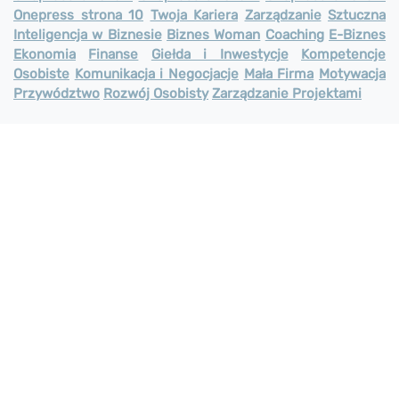
Onepress strona 10
Twoja Kariera
Zarządzanie
Sztuczna
Inteligencja w Biznesie
Biznes Woman
Coaching
E-Biznes
Ekonomia
Finanse
Giełda i Inwestycje
Kompetencje
Osobiste
Komunikacja i Negocjacje
Mała Firma
Motywacja
Przywództwo
Rozwój Osobisty
Zarządzanie Projektami